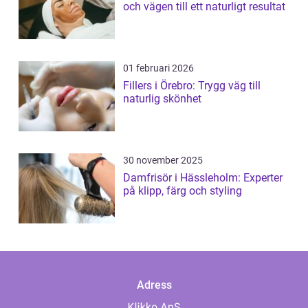
och vägen till ett naturligt resultat
01 februari 2026
Fillers i Örebro: Trygg väg till
naturlig skönhet
30 november 2025
Damfrisör i Hässleholm: Experter
på klipp, färg och styling
Adress