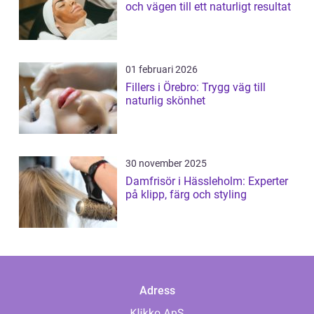
och vägen till ett naturligt resultat
01 februari 2026
Fillers i Örebro: Trygg väg till
naturlig skönhet
30 november 2025
Damfrisör i Hässleholm: Experter
på klipp, färg och styling
Adress