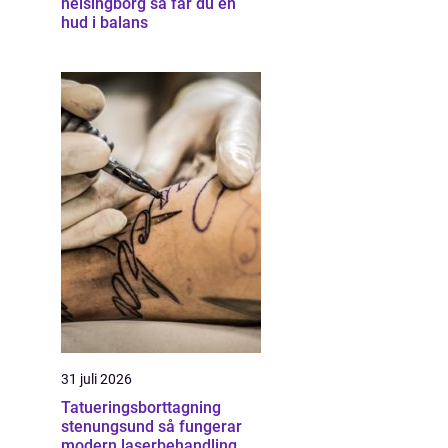
helsingborg så får du en
hud i balans
31 juli 2026
Tatueringsborttagning
stenungsund så fungerar
modern laserbehandling