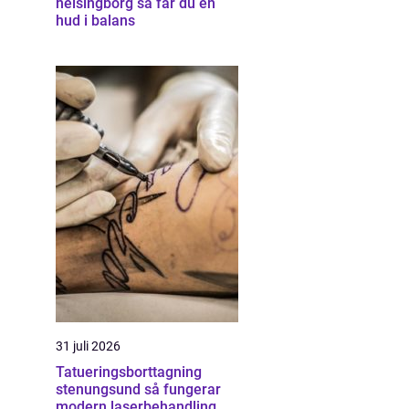
helsingborg så får du en
hud i balans
31 juli 2026
Tatueringsborttagning
stenungsund så fungerar
modern laserbehandling