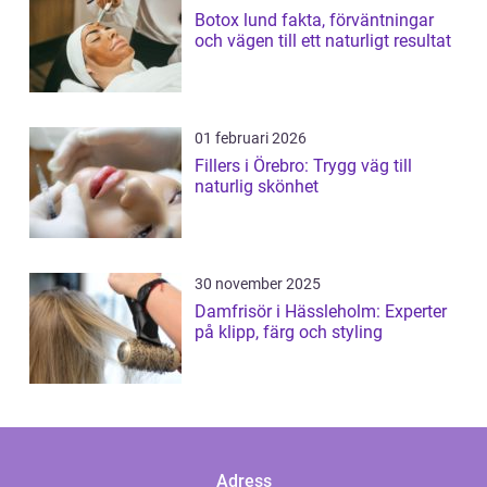
Botox lund fakta, förväntningar
och vägen till ett naturligt resultat
01 februari 2026
Fillers i Örebro: Trygg väg till
naturlig skönhet
30 november 2025
Damfrisör i Hässleholm: Experter
på klipp, färg och styling
Adress