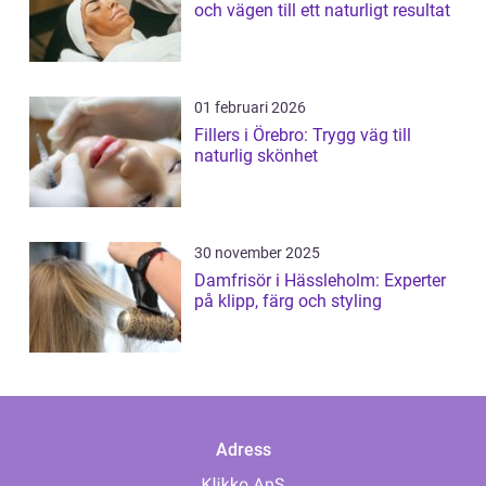
och vägen till ett naturligt resultat
01 februari 2026
Fillers i Örebro: Trygg väg till
naturlig skönhet
30 november 2025
Damfrisör i Hässleholm: Experter
på klipp, färg och styling
Adress