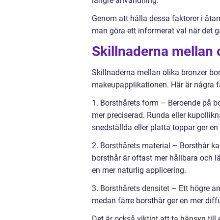
längre användning.
Genom att hålla dessa faktorer i åta
man göra ett informerat val när det g
Skillnaderna mellan 
Skillnaderna mellan olika bronzer bo
makeupapplikationen. Här är några fa
1. Borsthårets form – Beroende på bor
mer preciserad. Runda eller kupollik
snedställda eller platta toppar ger e
2. Borsthårets material – Borsthår kan
borsthår är oftast mer hållbara och l
en mer naturlig applicering.
3. Borsthårets densitet – Ett högre an
medan färre borsthår ger en mer diff
Det är också viktigt att ta hänsyn til