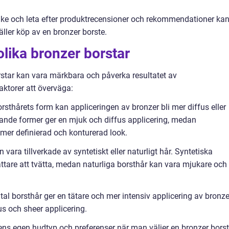
nke och leta efter produktrecensioner och rekommendationer ka
äller köp av en bronzer borste.
olika bronzer borstar
rstar kan vara märkbara och påverka resultatet av
ktorer att överväga:
sthårets form kan appliceringen av bronzer bli mer diffus eller
nande former ger en mjuk och diffus applicering, medan
n mer definierad och konturerad look.
 vara tillverkade av syntetiskt eller naturligt hår. Syntetiska
ättare att tvätta, medan naturliga borsthår kan vara mjukare och
tal borsthår ger en tätare och mer intensiv applicering av bronze
us och sheer applicering.
l ens egen hudtyp och preferenser när man väljer en bronzer borst