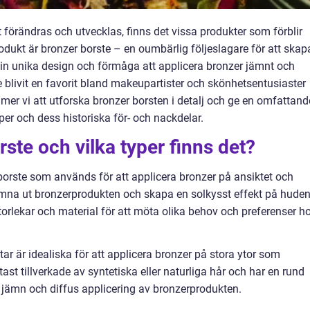
 förändras och utvecklas, finns det vissa produkter som förblir
dukt är bronzer borste – en oumbärlig följeslagare för att skap
in unika design och förmåga att applicera bronzer jämnt och
e blivit en favorit bland makeupartister och skönhetsentusiaster
mmer vi att utforska bronzer borsten i detalj och ge en omfattand
yper och dess historiska för- och nackdelar.
ste och vilka typer finns det?
borste som används för att applicera bronzer på ansiktet och
ämna ut bronzerprodukten och skapa en solkysst effekt på huden
storlekar och material för att möta olika behov och preferenser h
tar är idealiska för att applicera bronzer på stora ytor som
ast tillverkade av syntetiska eller naturliga hår och har en rund
n jämn och diffus applicering av bronzerprodukten.