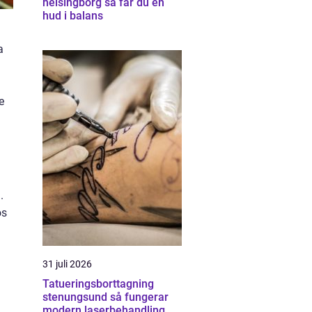
helsingborg så får du en
hud i balans
a
e
.
os
31 juli 2026
Tatueringsborttagning
stenungsund så fungerar
modern laserbehandling