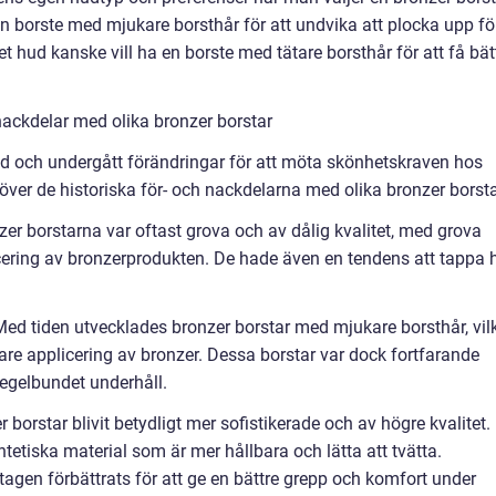
n borste med mjukare borsthår för att undvika att plocka upp fö
hud kanske vill ha en borste med tätare borsthår för att få bät
ackdelar med olika bronzer borstar
tid och undergått förändringar för att möta skönhetskraven hos
 över de historiska för- och nackdelarna med olika bronzer borsta
nzer borstarna var oftast grova och av dålig kvalitet, med grova
cering av bronzerprodukten. De hade även en tendens att tappa 
Med tiden utvecklades bronzer borstar med mjukare borsthår, vil
are applicering av bronzer. Dessa borstar var dock fortfarande
egelbundet underhåll.
borstar blivit betydligt mer sofistikerade och av högre kvalitet.
ntetiska material som är mer hållbara och lätta att tvätta.
gen förbättrats för att ge en bättre grepp och komfort under