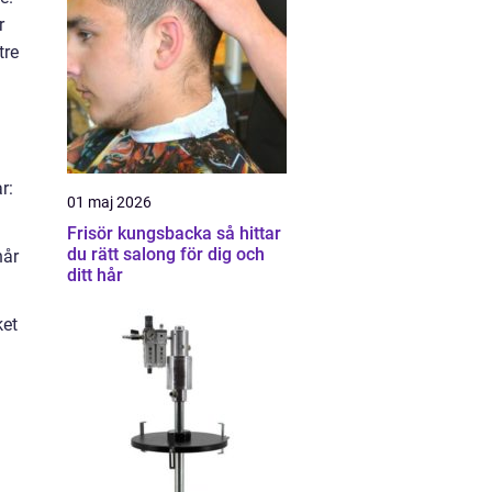
r
tre
r:
01 maj 2026
Frisör kungsbacka så hittar
du rätt salong för dig och
hår
ditt hår
ket