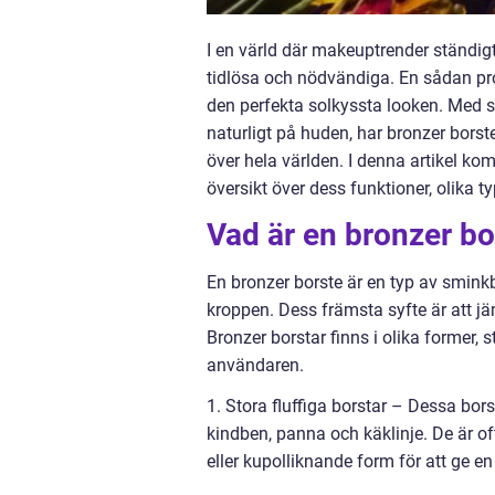
I en värld där makeuptrender ständigt
tidlösa och nödvändiga. En sådan pro
den perfekta solkyssta looken. Med s
naturligt på huden, har bronzer borst
över hela världen. I denna artikel ko
översikt över dess funktioner, olika t
Vad är en bronzer bor
En bronzer borste är en typ av smink
kroppen. Dess främsta syfte är att j
Bronzer borstar finns i olika former, 
användaren.
1. Stora fluffiga borstar – Dessa bors
kindben, panna och käklinje. De är oft
eller kupolliknande form för att ge e