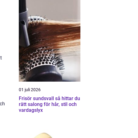
t
01 juli 2026
Frisör sundsvall så hittar du
och
rätt salong för hår, stil och
vardagslyx
.