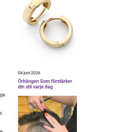
n
04 juni 2026
Örhängen Som förstärker
din stil varje dag
 ge
r,
e.