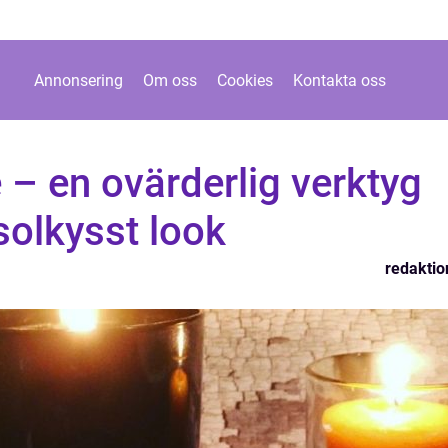
Annonsering
Om oss
Cookies
Kontakta oss
 – en ovärderlig verktyg
solkysst look
redaktio