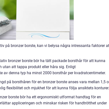
ktiv på bronzer borste, kan vi belysa några intressanta faktorer at
tativ bronzer borste bör ha tätt packade borsthår för att kunna
utan att tappa produkt eller håra sig. Enligt
e av denna typ ha minst 2000 borsthår per kvadratcentimeter.
ngd på borsthåren för en bronzer borste anses vara mellan 1,5 
klig flexibilitet och mjukhet för att kunna följa ansiktets konturer
nzer borste bör ha ett ergonomiskt utformat handtag för en
lättar appliceringen och minskar risken för handtrötthet under