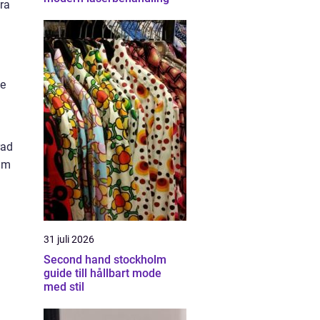
era
ge
rad
väm
31 juli 2026
Second hand stockholm
guide till hållbart mode
med stil