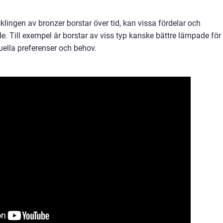
ecklingen av bronzer borstar över tid, kan vissa fördelar och
. Till exempel är borstar av viss typ kanske bättre lämpade för
ella preferenser och behov.