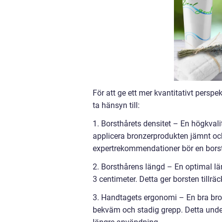
För att ge ett mer kvantitativt perspe
ta hänsyn till:
1. Borsthårets densitet – En högkvali
applicera bronzerprodukten jämnt och 
expertrekommendationer bör en borst
2. Borsthårens längd – En optimal lä
3 centimeter. Detta ger borsten tillräc
3. Handtagets ergonomi – En bra bro
bekväm och stadig grepp. Detta under