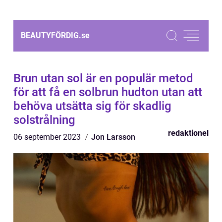
BEAUTYFÖRDIG.
se
Brun utan sol är en populär metod
för att få en solbrun hudton utan att
behöva utsätta sig för skadlig
solstrålning
redaktionel
06 september 2023
Jon Larsson