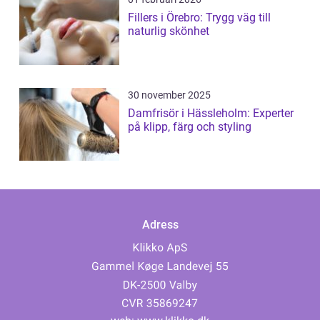
Fillers i Örebro: Trygg väg till
naturlig skönhet
30 november 2025
Damfrisör i Hässleholm: Experter
på klipp, färg och styling
Adress