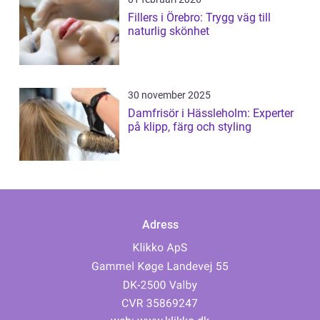
Fillers i Örebro: Trygg väg till
naturlig skönhet
30 november 2025
Damfrisör i Hässleholm: Experter
på klipp, färg och styling
Adress