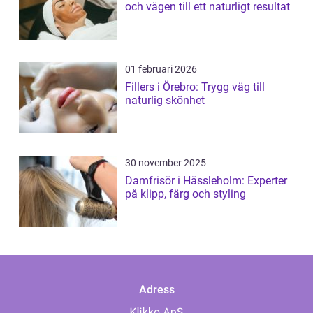
och vägen till ett naturligt resultat
01 februari 2026
Fillers i Örebro: Trygg väg till
naturlig skönhet
30 november 2025
Damfrisör i Hässleholm: Experter
på klipp, färg och styling
Adress