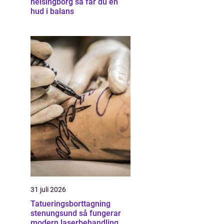
helsingborg så får du en
hud i balans
31 juli 2026
Tatueringsborttagning
stenungsund så fungerar
modern laserbehandling