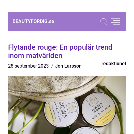
BEAUTYFÖRDIG.
se
Flytande rouge: En populär trend
inom matvärlden
redaktionel
28 september 2023
Jon Larsson