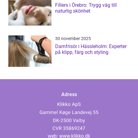
Fillers i Örebro: Trygg väg till
naturlig skönhet
30 november 2025
Damfrisör i Hässleholm: Experter
på klipp, färg och styling
Adress
web:
www.klikko.dk