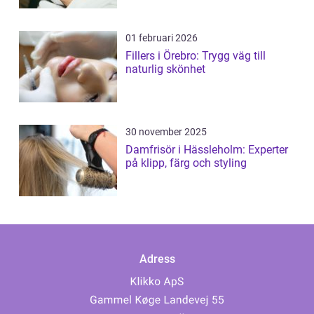
01 februari 2026
Fillers i Örebro: Trygg väg till
naturlig skönhet
30 november 2025
Damfrisör i Hässleholm: Experter
på klipp, färg och styling
Adress