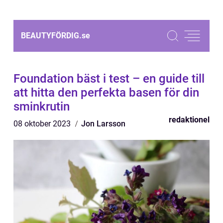
BEAUTYFÖRDIG.
se
Foundation bäst i test – en guide till
att hitta den perfekta basen för din
sminkrutin
redaktionel
08 oktober 2023
Jon Larsson