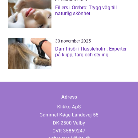
Fillers i Örebro: Trygg väg till
naturlig skönhet
30 november 2025
Damfrisör i Hässleholm: Experter
på klipp, färg och styling
Adress