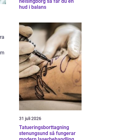
helsingborg så får du en
hud i balans
ra
som
31 juli 2026
Tatueringsborttagning
stenungsund så fungerar
modern laserbehandling