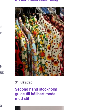
t
r
el
ur.
31 juli 2026
Second hand stockholm
guide till hållbart mode
med stil
ka