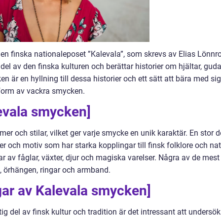
en finska nationaleposet ”Kalevala”, som skrevs av Elias Lönnro
 del av den finska kulturen och berättar historier om hjältar, guda
 är en hyllning till dessa historier och ett sätt att bära med sig
i form av vackra smycken.
levala smycken]
r och stilar, vilket ger varje smycke en unik karaktär. En stor d
och motiv som har starka kopplingar till finsk folklore och nat
r av fåglar, växter, djur och magiska varelser. Några av de mest
, örhängen, ringar och armband.
gar av Kalevala smycken]
g del av finsk kultur och tradition är det intressant att undersö