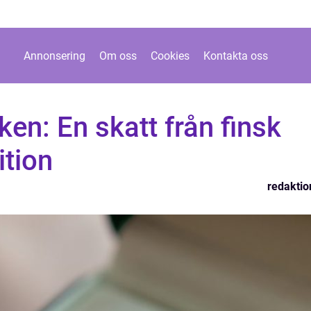
Annonsering
Om oss
Cookies
Kontakta oss
en: En skatt från finsk
ition
redaktio