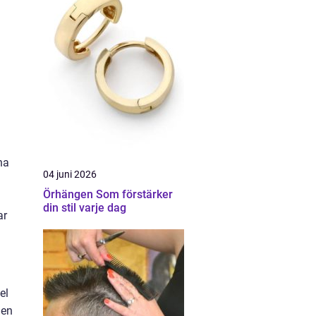
na
04 juni 2026
Örhängen Som förstärker
din stil varje dag
ar
el
ien