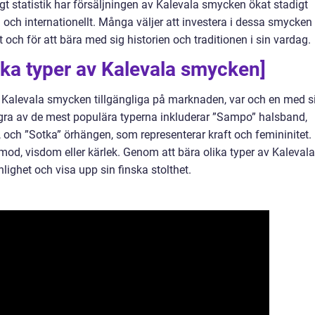
igt statistik har försäljningen av Kalevala smycken ökat stadigt
 och internationellt. Många väljer att investera i dessa smycken
 och för att bära med sig historien och traditionen i sin vardag.
lika typer av Kalevala smycken]
 av Kalevala smycken tillgängliga på marknaden, var och en med s
gra av de mest populära typerna inkluderar ”Sampo” halsband,
 och ”Sotka” örhängen, som representerar kraft och femininitet.
d, visdom eller kärlek. Genom att bära olika typer av Kalevala
ighet och visa upp sin finska stolthet.