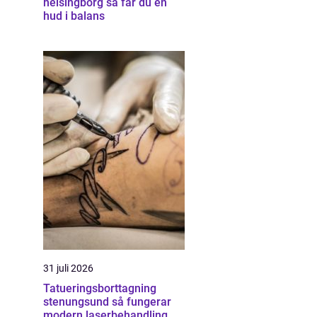
helsingborg så får du en
hud i balans
31 juli 2026
Tatueringsborttagning
stenungsund så fungerar
modern laserbehandling