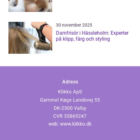
30 november 2025
Damfrisör i Hässleholm: Experter
på klipp, färg och styling
Adress
web:
www.klikko.dk