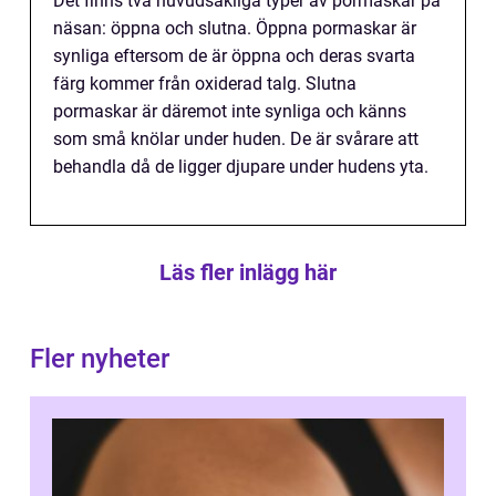
Det finns två huvudsakliga typer av pormaskar på
näsan: öppna och slutna. Öppna pormaskar är
synliga eftersom de är öppna och deras svarta
färg kommer från oxiderad talg. Slutna
pormaskar är däremot inte synliga och känns
som små knölar under huden. De är svårare att
behandla då de ligger djupare under hudens yta.
Läs fler inlägg här
Fler nyheter