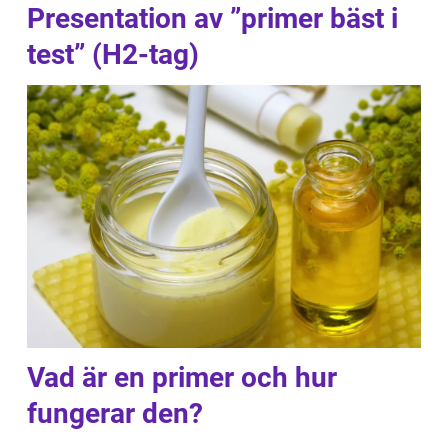
Presentation av ”primer bäst i
test” (H2-tag)
Vad är en primer och hur
fungerar den?