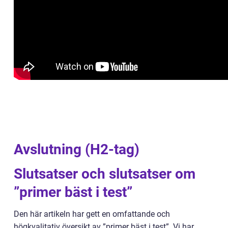
Avslutning (H2-tag)
Slutsatser och slutsatser om
”primer bäst i test”
Den här artikeln har gett en omfattande och
högkvalitativ översikt av ”primer bäst i test”. Vi har