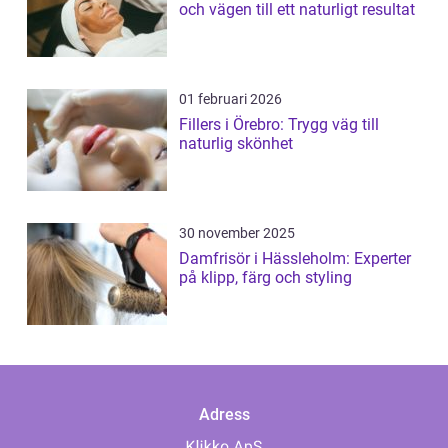
och vägen till ett naturligt resultat
01 februari 2026
Fillers i Örebro: Trygg väg till
naturlig skönhet
30 november 2025
Damfrisör i Hässleholm: Experter
på klipp, färg och styling
Adress