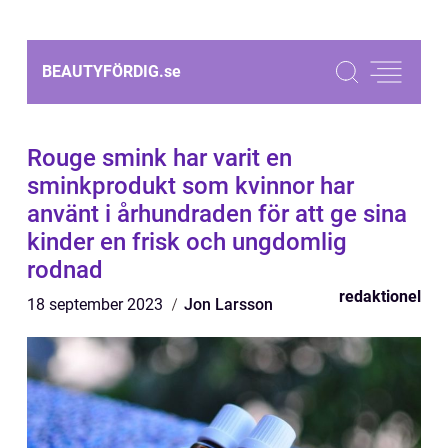
BEAUTYFÖRDIG.
se
Rouge smink har varit en
sminkprodukt som kvinnor har
använt i århundraden för att ge sina
kinder en frisk och ungdomlig
rodnad
redaktionel
18 september 2023
Jon Larsson