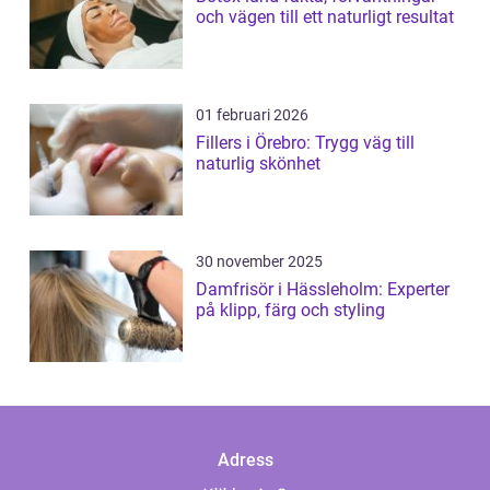
och vägen till ett naturligt resultat
01 februari 2026
Fillers i Örebro: Trygg väg till
naturlig skönhet
30 november 2025
Damfrisör i Hässleholm: Experter
på klipp, färg och styling
Adress