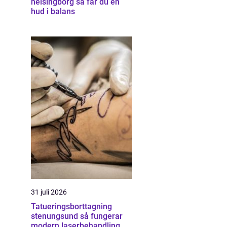
helsingborg så får du en
hud i balans
31 juli 2026
Tatueringsborttagning
stenungsund så fungerar
modern laserbehandling