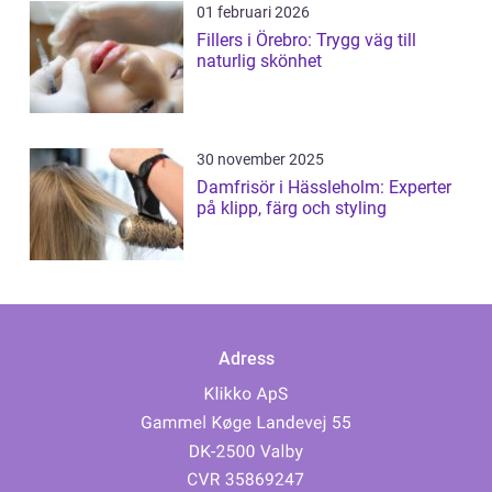
01 februari 2026
Fillers i Örebro: Trygg väg till
naturlig skönhet
30 november 2025
Damfrisör i Hässleholm: Experter
på klipp, färg och styling
Adress