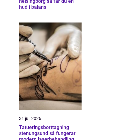
helsingborg så får du en
hud i balans
31 juli 2026
Tatueringsborttagning
stenungsund så fungerar
modern laserbehandling