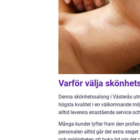
Varför välja skönhet
Denna skönhetssalong i Västerås utm
högsta kvalitet i en välkomnande mil
alltid leverera enastående service och
Många kunder lyfter fram den profess
personalen alltid går det extra steget f
och möjligheten att boka tid när det 