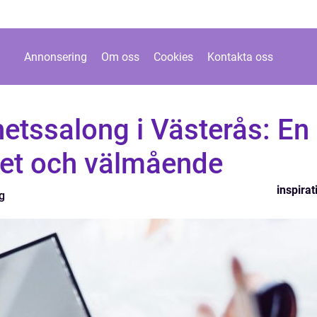
Annonsering
Om oss
Cookies
Kontakta oss
etssalong i Västerås: En
het och välmående
inspirat
g