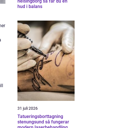
helsingborg så får du en
hud i balans
mer
a
ll
31 juli 2026
Tatueringsborttagning
stenungsund så fungerar
modern laserbehandling