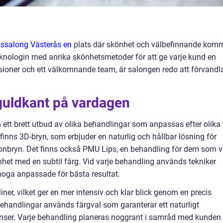
tssalong Västerås en
plats där skönhet och välbefinnande kom
knologin med anrika skönhetsmetoder för att ge varje kund en
sioner och ett välkomnande team, är salongen redo att förvandl
guldkant på vardagen
ett brett utbud av olika behandlingar som anpassas efter olika
 finns 3D-bryn, som erbjuder en naturlig och hållbar lösning för
bryn. Det finns också PMU Lips, en behandling för dem som vi
het med en subtil färg. Vid varje behandling används tekniker
ga anpassade för bästa resultat.
er, vilket ger en mer intensiv och klar blick genom en precis
behandlingar används färgval som garanterar ett naturligt
anser. Varje behandling planeras noggrant i samråd med kunden