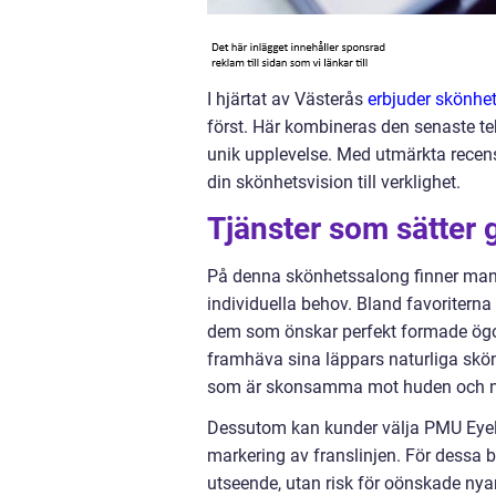
I hjärtat av Västerås
erbjuder skönhe
först. Här kombineras den senaste te
unik upplevelse. Med utmärkta recen
din skönhetsvision till verklighet.
Tjänster som sätter 
På denna skönhetssalong finner man 
individuella behov. Bland favoriterna
dem som önskar perfekt formade ögon
framhäva sina läppars naturliga skön
som är skonsamma mot huden och no
Dessutom kan kunder välja PMU Eyelin
markering av franslinjen. För dessa 
utseende, utan risk för oönskade ny