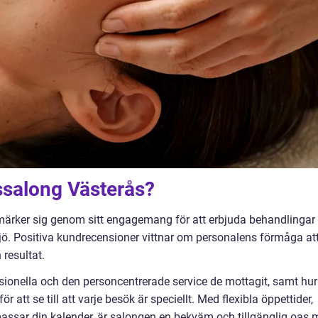
ssalong Västerås?
ärker sig genom sitt engagemang för att erbjuda behandlingar
jö. Positiva kundrecensioner vittnar om personalens förmåga at
 resultat.
ionella och den personcentrerade service de mottagit, samt hur
ör att se till att varje besök är speciellt. Med flexibla öppettider,
passar din kalender, är salongen en bekväm och tillgänglig oas m