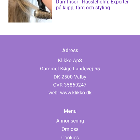
Damfrisör i Hässleholm: Experter
på klipp, färg och styling
Adress
web:
www.klikko.dk
Menu
Annonsering
Om oss
Cookies