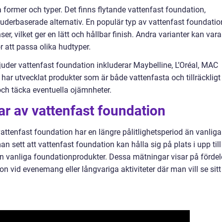
former och typer. Det finns flytande vattenfast foundation,
uderbaserade alternativ. En populär typ av vattenfast foundatio
r, vilket ger en lätt och hållbar finish. Andra varianter kan vara
ör att passa olika hudtyper.
der vattenfast foundation inkluderar Maybelline, L’Oréal, MAC
ar utvecklat produkter som är både vattenfasta och tillräckligt
och täcka eventuella ojämnheter.
ar av vattenfast foundation
vattenfast foundation har en längre pålitlighetsperiod än vanliga
n sett att vattenfast foundation kan hålla sig på plats i upp till
 än vanliga foundationprodukter. Dessa mätningar visar på förde
 vid evenemang eller långvariga aktiviteter där man vill se sitt