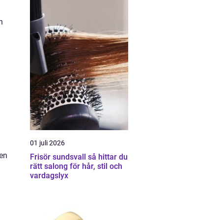
n
01 juli 2026
len
Frisör sundsvall så hittar du
rätt salong för hår, stil och
vardagslyx