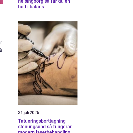
helsingborg så får du en
hud i balans
r
på
31 juli 2026
Tatueringsborttagning
stenungsund så fungerar
modern laserbehandling