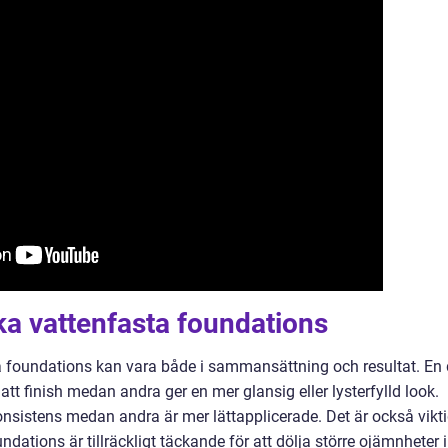
ika vattenfasta foundations
a foundations kan vara både i sammansättning och resultat. En 
t finish medan andra ger en mer glansig eller lysterfylld look.
onsistens medan andra är mer lättapplicerade. Det är också vikti
undations är tillräckligt täckande för att dölja större ojämnheter i