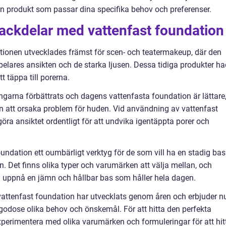
a en produkt som passar dina specifika behov och preferenser.
nackdelar med vattenfast foundation
tionen utvecklades främst för scen- och teatermakeup, där den
elares ansikten och de starka ljusen. Dessa tidiga produkter h
t täppa till porerna.
ngarna förbättrats och dagens vattenfasta foundation är lättare
att orsaka problem för huden. Vid användning av vattenfast
göra ansiktet ordentligt för att undvika igentäppta porer och
ndation ett oumbärligt verktyg för de som vill ha en stadig bas
en. Det finns olika typer och varumärken att välja mellan, och
n uppnå en jämn och hållbar bas som håller hela dagen.
 vattenfast foundation har utvecklats genom åren och erbjuder n
tillgodose olika behov och önskemål. För att hitta den perfekta
perimentera med olika varumärken och formuleringar för att hit