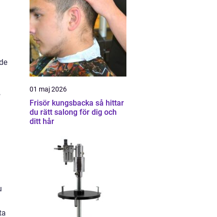
ade
01 maj 2026
,
Frisör kungsbacka så hittar
du rätt salong för dig och
ditt hår
u
ta