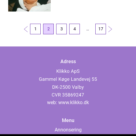
1
2
3
4
…
17
Adress
web:
www.klikko.dk
Menu
Annonsering