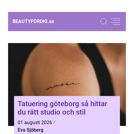
BEAUTYFÖRDIG.
se
Tatuering göteborg så hittar
du rätt studio och stil
01 augusti 2026
Eva Sjöberg